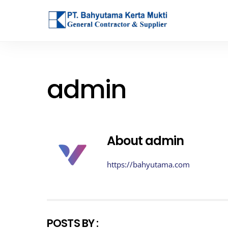
Skip
to
content
admin
About
admin
https://bahyutama.com
POSTS BY :